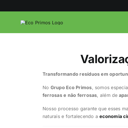
Ir
para
o
conteúdo
Valoriza
Transformando resíduos em oportun
No
Grupo Eco Primos
, somos especia
ferrosas e não ferrosas
, além de
apar
Nosso processo garante que esses mat
naturais e fortalecendo a
economia ci