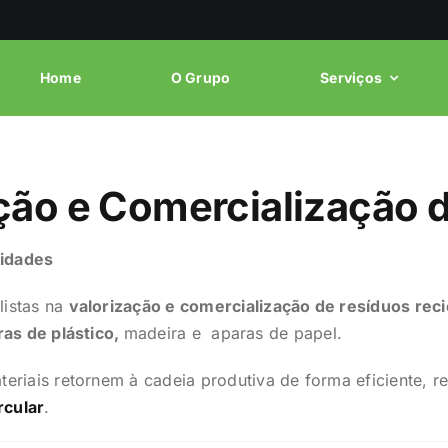
Home
O Grupo
Serviços
ção e Comercialização 
idades
listas na
valorização e comercialização de resíduos reci
as de plástico,
madeira e aparas de papel.
eriais retornem à cadeia produtiva de forma eficiente, r
rcular
.