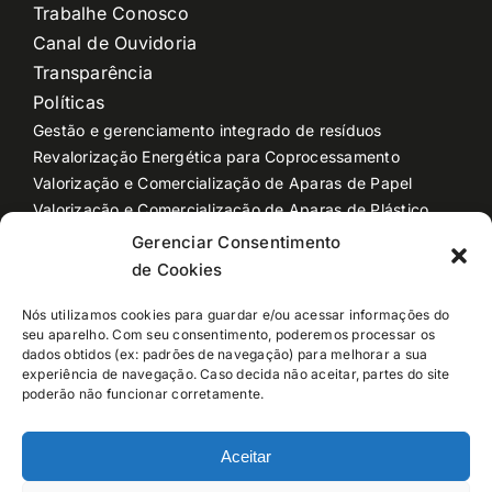
Trabalhe Conosco
Canal de Ouvidoria
Transparência
Políticas
Gestão e gerenciamento integrado de resíduos
Revalorização Energética para Coprocessamento
Valorização e Comercialização de Aparas de Papel
Valorização e Comercialização de Aparas de Plástico
Valorização e Comercialização de Sucata
Gerenciar Consentimento
Produção de Cavaco para Biomassa
de Cookies
Descaracterização de produtos
Industrialização e Reciclagem de plástico
Nós utilizamos cookies para guardar e/ou acessar informações do
seu aparelho. Com seu consentimento, poderemos processar os
Coleta e Transporte de Resíduos
dados obtidos (ex: padrões de navegação) para melhorar a sua
Logística Dedicada
experiência de navegação. Caso decida não aceitar, partes do site
Locação de Caçambas e Equipamentos
poderão não funcionar corretamente.
Armazém geral
Aceitar