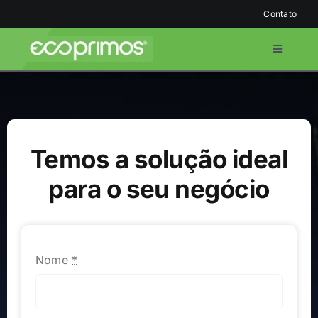
Ir
Contato
para
o
Toggle
conteúdo
Navigati
Home
O Grupo
Temos a solução ideal
Serviços
para o seu negócio
Blog
Nome
*
Compromisso Socioambiental