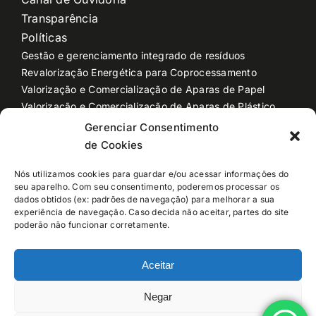
Transparência
Políticas
Gestão e gerenciamento integrado de resíduos
Revalorização Energética para Coprocessamento
Valorização e Comercialização de Aparas de Papel
Valorização e Comercialização de Aparas de Plástico
Valorização e Comercialização de Sucata
Gerenciar Consentimento
Produção de Cavaco para Biomassa
de Cookies
Descaracterização de produtos
Industrialização e Reciclagem de plástico
Nós utilizamos cookies para guardar e/ou acessar informações do
seu aparelho. Com seu consentimento, poderemos processar os
Coleta e Transporte de Resíduos
dados obtidos (ex: padrões de navegação) para melhorar a sua
Logística Dedicada
experiência de navegação. Caso decida não aceitar, partes do site
Locação de Caçambas e Equipamentos
poderão não funcionar corretamente.
Armazém geral
Aceitar
Negar