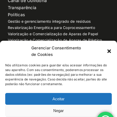
Canal de Ouvidoria
Transparência
Políticas
Gestão e gerenciamento integrado de resíduos
Revalorização Energética para Coprocessamento
Valorização e Comercialização de Aparas de Papel
Valorização e Comercialização de Aparas de Plástico
Valorização e Comercialização de Sucata
Gerenciar Consentimento
Produção de Cavaco para Biomassa
de Cookies
Descaracterização de produtos
Industrialização e Reciclagem de plástico
Nós utilizamos cookies para guardar e/ou acessar informações do
seu aparelho. Com seu consentimento, poderemos processar os
Coleta e Transporte de Resíduos
dados obtidos (ex: padrões de navegação) para melhorar a sua
Logística Dedicada
experiência de navegação. Caso decida não aceitar, partes do site
Locação de Caçambas e Equipamentos
poderão não funcionar corretamente.
Armazém geral
Aceitar
Negar